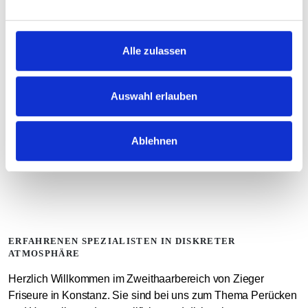
Vor allem möchten wir Ihnen die Angst nehmen, man könne
sofort sehen, dass Sie eine Perücke oder ein Haarteil tragen.
Alle zulassen
Das ist nicht der Fall. Die modernen Perücken und Haarteile
sind optimal auf Ihre Bedürfnisse abgestimmt. Auch die
Pflege der Perücken ist unkompliziert.
Auswahl erlauben
Beratungstermin vereinbaren
Ablehnen
ERFAHRENEN SPEZIALISTEN IN DISKRETER
ATMOSPHÄRE
Herzlich Willkommen im Zweithaarbereich von Zieger
Friseure in Konstanz. Sie sind bei uns zum Thema Perücken