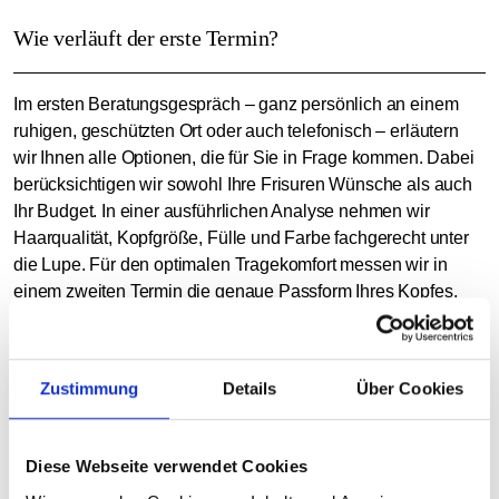
Wie verläuft der erste Termin?
Im ersten Beratungsgespräch – ganz persönlich an einem
ruhigen, geschützten Ort oder auch telefonisch – erläutern
wir Ihnen alle Optionen, die für Sie in Frage kommen. Dabei
berücksichtigen wir sowohl Ihre Frisuren Wünsche als auch
Ihr Budget. In einer ausführlichen Analyse nehmen wir
Haarqualität, Kopfgröße, Fülle und Farbe fachgerecht unter
die Lupe. Für den optimalen Tragekomfort messen wir in
einem zweiten Termin die genaue Passform Ihres Kopfes.
Beim dritten Termin können Sie Ihr maßgeschneidertes
Zweithaar direkt mit nach Hause nehmen und es sofort
Zustimmung
Details
Über Cookies
genießen
Wo findet der Termin statt?
Diese Webseite verwendet Cookies