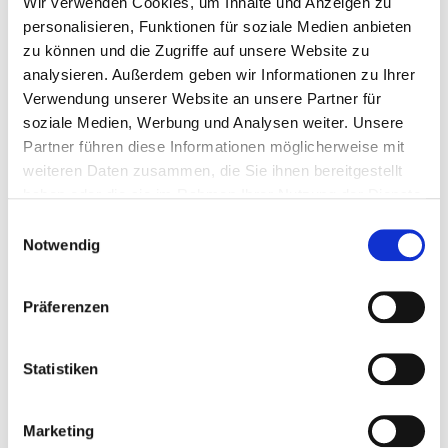
Wir verwenden Cookies, um Inhalte und Anzeigen zu
personalisieren, Funktionen für soziale Medien anbieten
Wie komme ich zu meiner Perücke?
zu können und die Zugriffe auf unsere Website zu
analysieren. Außerdem geben wir Informationen zu Ihrer
Wie lange dauert es bis ich meine Perücke
Verwendung unserer Website an unsere Partner für
soziale Medien, Werbung und Analysen weiter. Unsere
bekomme?
Partner führen diese Informationen möglicherweise mit
weiteren Daten zusammen, die Sie ihnen bereitgestellt
Wer übernimmt die Abwicklung der Krankenkasse?
haben oder die sie im Rahmen Ihrer Nutzung der Dienste
gesammelt haben.
Einwilligungsauswahl
Notwendig
Präferenzen
Statistiken
Unser persönliches Anliegen an Sie
Marketing