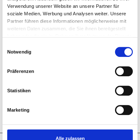
KONTAKT
Verwendung unserer Website an unsere Partner für
soziale Medien, Werbung und Analysen weiter. Unsere
Wessenbergstraße 15-17
Partner führen diese Informationen möglicherweise mit
78462 Konstanz
weiteren Daten zusammen, die Sie ihnen bereitgestellt
haben oder die sie im Rahmen Ihrer Nutzung der Dienste
+49 7531 1283590
gesammelt haben.
Einwilligungsauswahl
Auf Googlemaps anzeigen
Notwendig
ÖFFNUNGSZEITEN
Präferenzen
Montag
Geschlossen
Di – Fr
09:00 – 18:00 Uhr
Statistiken
Sa
09:00 – 17:00 Uhr
Marketing
Alle zulassen