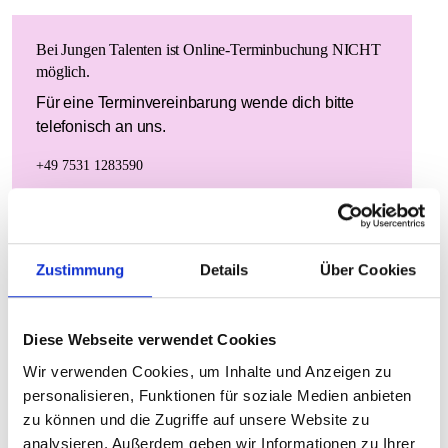
Bei Jungen Talenten ist Online-Terminbuchung NICHT
möglich.
Für eine Terminvereinbarung wende dich bitte
telefonisch an uns.
+49 7531 1283590
Zustimmung
Details
Über Cookies
DOCH LIEBER KLASSISCH ÜBERS TELEFON?
Du möchtest lieber persönlich mit uns sprechen und
Diese Webseite verwendet Cookies
deinen Friseurtermin telefonisch vereinbaren? Kein
Problem! Gerne kannst du deinen Wunschtermin auch
Wir verwenden Cookies, um Inhalte und Anzeigen zu
telefonisch buchen.
personalisieren, Funktionen für soziale Medien anbieten
zu können und die Zugriffe auf unsere Website zu
analysieren. Außerdem geben wir Informationen zu Ihrer