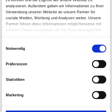
Kurs buchen
analysieren. Außerdem geben wir Informationen zu Ihrer
Verwendung unserer Website an unsere Partner für
soziale Medien, Werbung und Analysen weiter. Unsere
Partner führen diese Informationen möglicherweise mit
BÜROZEITEN
weiteren Daten zusammen, die Sie ihnen bereitgestellt
Mo – Fr
08:00 – 14:00 Uhr
haben oder die sie im Rahmen Ihrer Nutzung der Dienste
Sa
Geschlossen
gesammelt haben.
Einwilligungsauswahl
Notwendig
KONTAKT
Präferenzen
Wessenbergstraße 15-17
78462 Konstanz
Statistiken
+49 7531 128359 29
E-Mail Adresse
Marketing