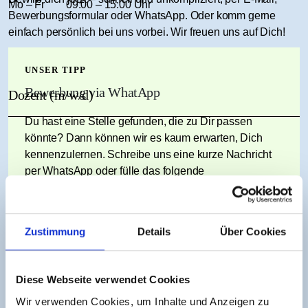
Mo – Fr
09:00 – 15:00 Uhr
Bewerbungsformular oder WhatsApp. Oder komm gerne
einfach persönlich bei uns vorbei. Wir freuen uns auf Dich!
UNSER TIPP
Bewerbung via WhatApp
Dozent (m/w/d)
Du hast eine Stelle gefunden, die zu Dir passen
Die Zieger Akademie ist eine renommierte private Friseur-
könnte? Dann können wir es kaum erwarten, Dich
Meisterschule mit über 25 Jahren Erfahrung in der
kennenzulernen. Schreibe uns eine kurze Nachricht
Erwachsenenbildung. Wir bieten eine dynamische,
per WhatsApp oder fülle das folgende
praxisnahe Lehrumgebung, in der Wissen mit Herz
Bewerbungsformular aus.
weitergegeben wird.
WhatsApp Kontakt
Zustimmung
Details
Über Cookies
Zur Verstärkung unseres Teams in Konstanz suchen wir ab
Januar 2026 Honorarkräfte oder Mitarbeiter für unsere
Meisterkurse im Friseurhandwerk. Der Einsatz erfolgt nach
Diese Webseite verwendet Cookies
Persönliche Angaben
Vereinbarung stunden- und tageweise in Vollzeit- und
Teilzeitlehrgängen auf Honorarbasis oder, je nach
Wir verwenden Cookies, um Inhalte und Anzeigen zu