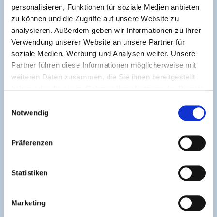
Stundenaufwand, im Beschäftigungsverhältnis.
personalisieren, Funktionen für soziale Medien anbieten
Vorname*
Nachname*
zu können und die Zugriffe auf unsere Website zu
AUFGABEN
analysieren. Außerdem geben wir Informationen zu Ihrer
Verwendung unserer Website an unsere Partner für
Unterricht in Teil 2 und/oder Teil 3 des Meisterkurses (3
Telefon*
soziale Medien, Werbung und Analysen weiter. Unsere
Kurse/ Jahr) Salonmanagement, Wirtschaftslehre,
Partner führen diese Informationen möglicherweise mit
Rechnungswesen, Buchführung, Kosten-Leistungs-
weiteren Daten zusammen, die Sie ihnen bereitgestellt
Rechnung und Controlling
E-Mail-Adresse*
haben oder die sie im Rahmen Ihrer Nutzung der Dienste
Geplante Unterrichtszeiten: Dienstag, Mittwoch, Freitag
gesammelt haben.
nach Vereinbarung
Einwilligungsauswahl
Notwendig
Offene Stellen
PROFIL
Meisterbrief, Studium oder vergleichbare Qualifikation
Präferenzen
Fachkompetenz und berufliche Erfahrung,
Nachricht*
vorzugsweise Erfahrung in der Lehre
gute EDV-Kenntnisse
Statistiken
hoher Qualitätsanspruch, Zuverlässigkeit, Pünktlichkeit
und Teamfähigkeit
Marketing
aufgeschlossen, kommunikativ und flexibel